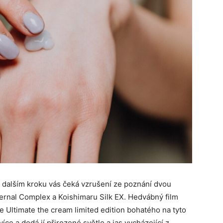
 dalším kroku vás čeká vzrušení ze poznání dvou
ernal Complex a Koishimaru Silk EX. Hedvábný film
 Ultimate the cream limited edition bohatého na tyto
íce a dodá jí přirozené světlo a jas vycházející z