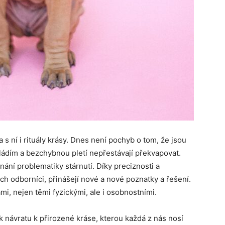
s ní i rituály krásy. Dnes není pochyb o tom, že jsou
ádím a bezchybnou pletí nepřestávají překvapovat.
nání problematiky stárnutí. Díky preciznosti a
jich odborníci, přinášejí nové a nové poznatky a řešení.
, nejen těmi fyzickými, ale i osobnostními.
 návratu k přirozené kráse, kterou každá z nás nosí