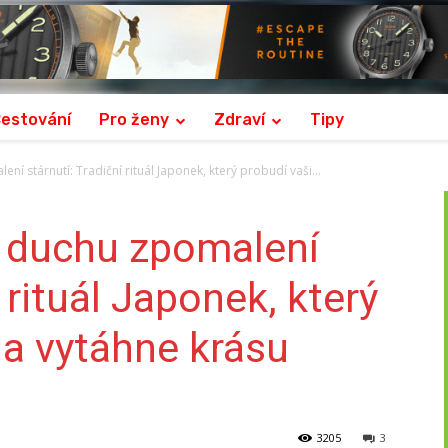
estování
Pro ženy
Zdraví
Tipy
ní stárnutí: Tradiční rituál Japonek, který probudí vaši...
v duchu zpomalení
 rituál Japonek, který
 a vytáhne krásu
3205
3