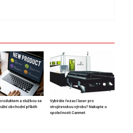
produktem a službou se
Vybíráte řezací laser pro
inální obchodní příběh
strojírenskou výrobu? Nakupte u
společnosti Canmet