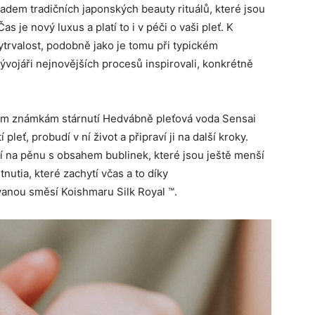
ladem tradičních japonských beauty rituálů, které jsou
s je nový luxus a platí to i v péči o vaši pleť. K
ytrvalost, podobně jako je tomu při typickém
vývojáři nejnovějších procesů inspirovali, konkrétně
vním známkám stárnutí Hedvábně pleťová voda Sensai
leť, probudí v ní život a připraví ji na další kroky.
 na pěnu s obsahem bublinek, které jsou ještě menší
utia, které zachytí včas a to díky
anou směsí Koishmaru Silk Royal ™.