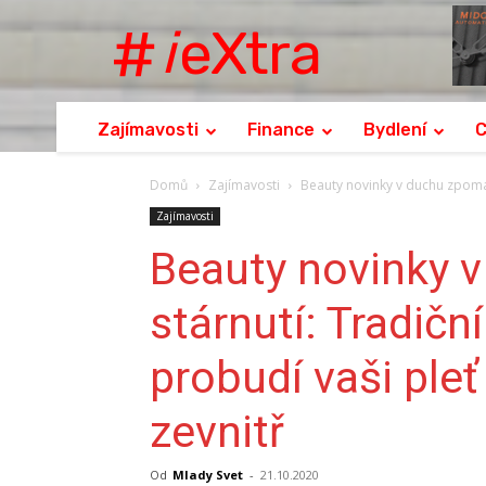
eXtra
i
Zajímavosti
Finance
Bydlení
C
Domů
Zajímavosti
Beauty novinky v duchu zpomale
Zajímavosti
Beauty novinky 
stárnutí: Tradiční
probudí vaši pleť
zevnitř
Od
Mlady Svet
-
21.10.2020