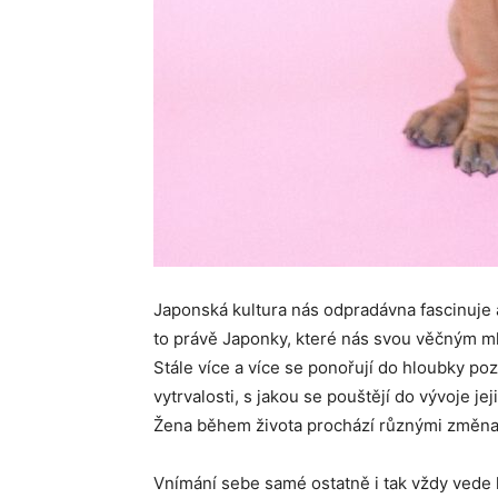
Japonská kultura nás odpradávna fascinuje a 
to právě Japonky, které nás svou věčným ml
Stále více a více se ponořují do hloubky poz
vytrvalosti, s jakou se pouštějí do vývoje je
Žena během života prochází různými změnami
Vnímání sebe samé ostatně i tak vždy vede k