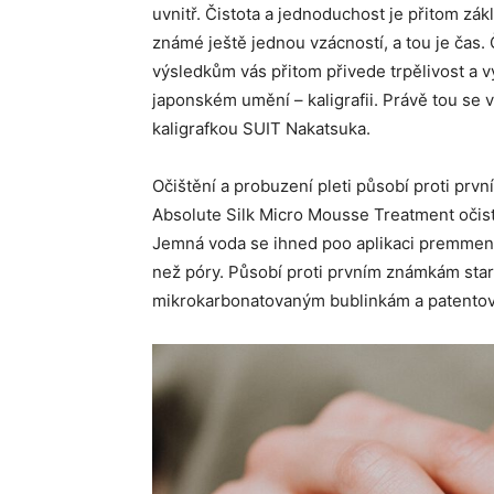
uvnitř. Čistota a jednoduchost je přitom zák
známé ještě jednou vzácností, a tou je čas. Ča
výsledkům vás přitom přivede trpělivost a v
japonském umění – kaligrafii. Právě tou se 
kaligrafkou SUIT Nakatsuka.
Očištění a probuzení pleti působí proti pr
Absolute Silk Micro Mousse Treatment očistí p
Jemná voda se ihned poo aplikaci premmení
než póry. Působí proti prvním známkám startn
mikrokarbonatovaným bublinkám a patentov