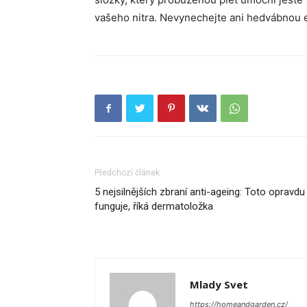
vašeho nitra. Nevynechejte ani hedvábnou em
Předchozí článek
5 nejsilnějších zbraní anti-ageing: Toto opravdu
funguje, říká dermatoložka
Mlady Svet
https://homeandgarden.cz/