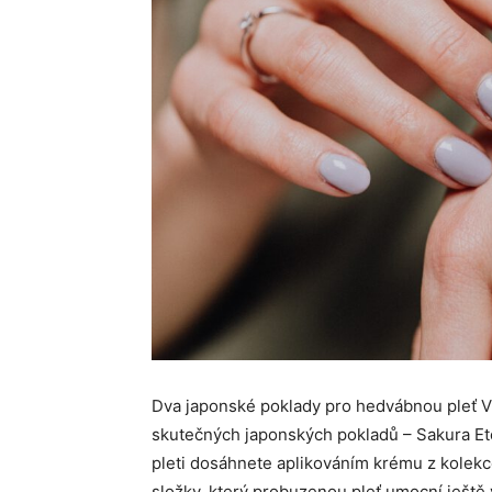
Dva japonské poklady pro hedvábnou pleť V
skutečných japonských pokladů – Sakura Et
pleti dosáhnete aplikováním krému z kolekce
složky, který probuzenou pleť umocní ještě v