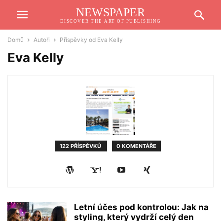
NEWSPAPER
DISCOVER THE ART OF PUBLISHING
Domů
Autoři
Příspěvky od Eva Kelly
Eva Kelly
122 PŘÍSPĚVKŮ
0 KOMENTÁŘE
Letní účes pod kontrolou: Jak na
styling, který vydrží celý den