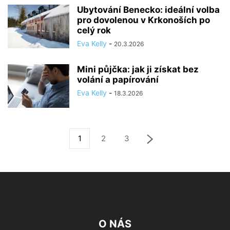
Ubytování Benecko: ideální volba
pro dovolenou v Krkonoších po
celý rok
Eva Kelly
-
20.3.2026
Mini půjčka: jak ji získat bez
volání a papírování
Eva Kelly
-
18.3.2026
1
2
3
O NÁS