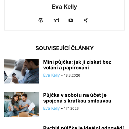
Eva Kelly
SOUVISEJÍCÍ ČLÁNKY
Mini půjčka: jak ji získat bez
volání a papírování
Eva Kelly
-
18.3.2026
Půjčka v sobotu na účet je
spojená s krátkou smlouvou
Eva Kelly
-
17.1.2026
Rychlá půjčka je ideální odpovědí