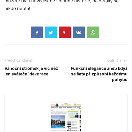
můžete být i nováček bez dlouhé historie, na detaily se
nikdo neptá!
Předchozí článek
Další článek
Vánoční stromek je víc než
Funkční elegance aneb když
jen sváteční dekorace
se šaty přizpůsobí každému
pohybu