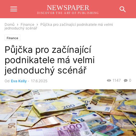
NEWSPAPER
DISCOVER THE ART OF PUBLISHING
Domů
Finance
Půjčka pro začínající podnikatele má velmi
jednoduchý scénář
Finance
Půjčka pro začínající
podnikatele má velmi
jednoduchý scénář
1147
0
Od
Eva Kelly
-
17.6.2025