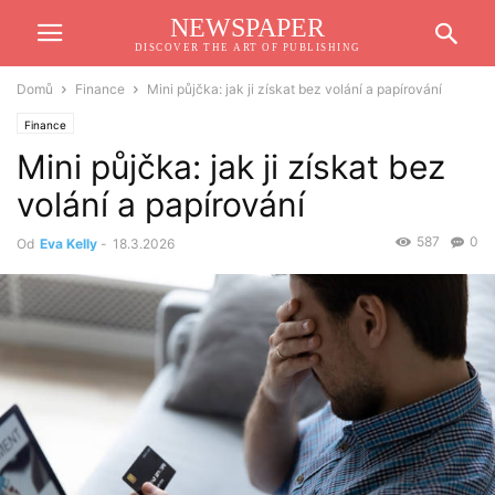
NEWSPAPER
DISCOVER THE ART OF PUBLISHING
Domů
Finance
Mini půjčka: jak ji získat bez volání a papírování
Finance
Mini půjčka: jak ji získat bez
volání a papírování
587
0
Od
Eva Kelly
-
18.3.2026