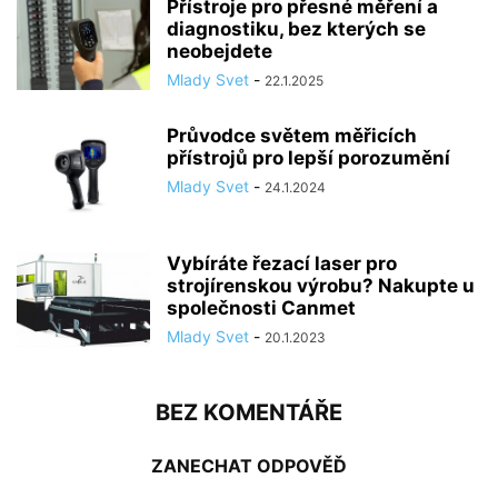
Přístroje pro přesné měření a
diagnostiku, bez kterých se
neobejdete
Mlady Svet
-
22.1.2025
Průvodce světem měřicích
přístrojů pro lepší porozumění
Mlady Svet
-
24.1.2024
Vybíráte řezací laser pro
strojírenskou výrobu? Nakupte u
společnosti Canmet
Mlady Svet
-
20.1.2023
BEZ KOMENTÁŘE
ZANECHAT ODPOVĚĎ