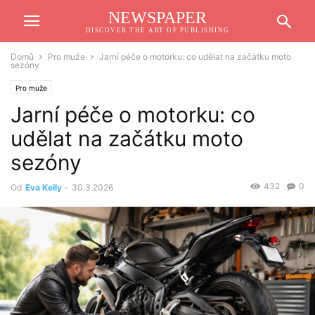
NEWSPAPER
DISCOVER THE ART OF PUBLISHING
Domů
Pro muže
Jarní péče o motorku: co udělat na začátku moto
sezóny
Pro muže
Jarní péče o motorku: co
udělat na začátku moto
sezóny
432
0
Od
Eva Kelly
-
30.3.2026