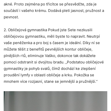
akné. Proto zejména po třicítce se přesvědčte, zda je
součástí i vašeho krému. Dodává pleti jasnost, pružnost a
pevnost.
2. Obličejová gymnastika Pokud jste Sete nezkusili
obličejovou gymnastiku, měli byste to napravit. Neutrpí
vaše peněženka a pro boj s časem je ideální. Díky ní se
můžete těšit z benefitů pevnějších kontur obličeje,
plnějších rtů, eliminuje Vaško, dokonce tak dokážete
pomoci odstranit si dvojitou bradu. „Podstatou obličejové
gymnastiky je pohyb svalů, čímž dochází ke zlepšení
proudění lymfy v oblasti obličeje a krku. Pokožka se
mnohem více rozjasní, stane se jemnější a pružnější.“