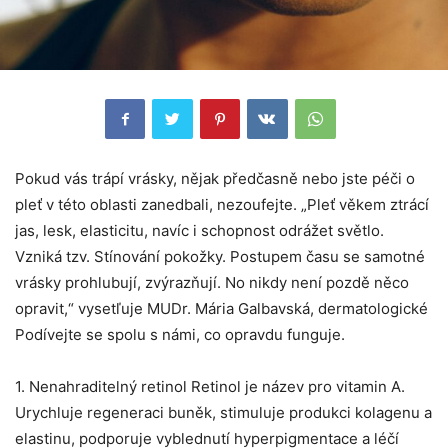
Pokud vás trápí vrásky, nějak předčasně nebo jste péči o
pleť v této oblasti zanedbali, nezoufejte. „Pleť věkem ztrácí
jas, lesk, elasticitu, navíc i schopnost odrážet světlo.
Vzniká tzv. Stínování pokožky. Postupem času se samotné
vrásky prohlubují, zvýrazňují. No nikdy není pozdě něco
opravit,“ vysetľuje MUDr. Mária Galbavská, dermatologické
Podívejte se spolu s námi, co opravdu funguje.
1. Nenahraditelný retinol Retinol je název pro vitamin A.
Urychluje regeneraci buněk, stimuluje produkci kolagenu a
elastinu, podporuje vyblednutí hyperpigmentace a léčí