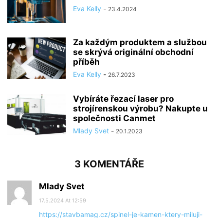
Eva Kelly
-
23.4.2024
Za každým produktem a službou
se skrývá originální obchodní
příběh
Eva Kelly
-
26.7.2023
Vybíráte řezací laser pro
strojírenskou výrobu? Nakupte u
společnosti Canmet
Mlady Svet
-
20.1.2023
3 KOMENTÁŘE
Mlady Svet
17.5.2024 At 12:59
https://stavbamag.cz/spinel-je-kamen-ktery-miluji-