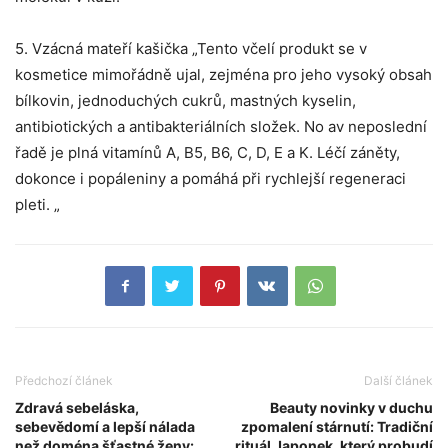
5. Vzácná mateří kašička „Tento včelí produkt se v
kosmetice mimořádně ujal, zejména pro jeho vysoký obsah
bílkovin, jednoduchých cukrů, mastných kyselin,
antibiotických a antibakteriálních složek. No av neposlední
řadě je plná vitamínů A, B5, B6, C, D, E a K. Léčí záněty,
dokonce i popáleniny a pomáhá při rychlejší regeneraci
pleti. „
Předchozí článek
Další článek
Zdravá sebeláska,
Beauty novinky v duchu
sebevědomí a lepší nálada
zpomalení stárnutí: Tradiční
než doména šťastné ženy:
rituál Japonek, který probudí