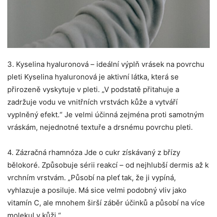
3. Kyselina hyaluronová – ideální výplň vrásek na povrchu
pleti Kyselina hyaluronová je aktivní látka, která se
přirozeně vyskytuje v pleti. „V podstatě přitahuje a
zadržuje vodu ve vnitřních vrstvách kůže a vytváří
vyplněný efekt.“ Je velmi účinná zejména proti samotným
vráskám, nejednotné textuře a drsnému povrchu pleti.
4. Zázračná rhamnóza Jde o cukr získávaný z břízy
bělokoré. Způsobuje sérii reakcí – od nejhlubší dermis až k
vrchním vrstvám. „Působí na pleť tak, že ji vypíná,
vyhlazuje a posiluje. Má sice velmi podobný vliv jako
vitamín C, ale mnohem širší záběr účinků a působí na více
molekul v kůži.“