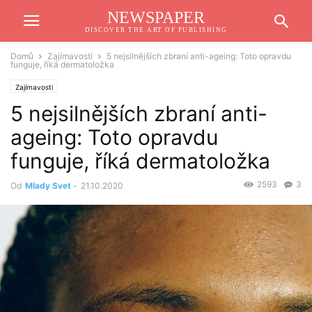
NEWSPAPER
DISCOVER THE ART OF PUBLISHING
Domů
Zajímavosti
5 nejsilnějších zbraní anti-ageing: Toto opravdu
funguje, říká dermatoložka
Zajímavosti
5 nejsilnějších zbraní anti-
ageing: Toto opravdu
funguje, říká dermatoložka
2593
3
Od
Mlady Svet
-
21.10.2020