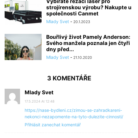
Vybíráte řezací laser pro
strojírenskou výrobu? Nakupte u
společnosti Canmet
Mlady Svet
-
20.1.2023
Bouřlivý život Pamely Anderson:
Svého manžela poznala jen čtyři
dny před...
Mlady Svet
-
21.10.2020
3 KOMENTÁŘE
Mlady Svet
17.5.2024 At 12:48
https://nase-bydleni.cz/zimou-se-zahradkareni-
nekonci-nezapomente-na-tyto-dulezite-cinnosti/
Přihlásit zanechat komentář