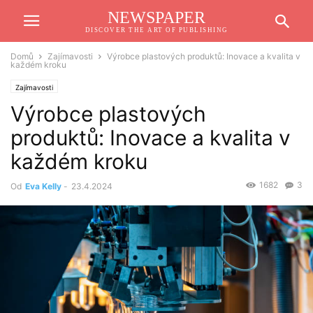
NEWSPAPER
DISCOVER THE ART OF PUBLISHING
Domů
Zajímavosti
Výrobce plastových produktů: Inovace a kvalita v
každém kroku
Zajímavosti
Výrobce plastových
produktů: Inovace a kvalita v
každém kroku
1682
3
Od
Eva Kelly
-
23.4.2024