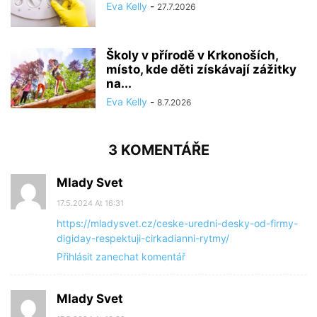
Eva Kelly
-
27.7.2026
Školy v přírodě v Krkonoších,
místo, kde děti získávají zážitky
na...
Eva Kelly
-
8.7.2026
3 KOMENTÁŘE
Mlady Svet
17.5.2024 At 16:31
https://mladysvet.cz/ceske-uredni-desky-od-firmy-
digiday-respektuji-cirkadianni-rytmy/
Přihlásit zanechat komentář
Mlady Svet