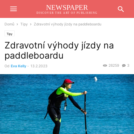
NEWSPAPER
DISCOVER THE ART OF PUBLISHING
Domů
Tipy
Zdravotní výhody jízdy na paddleboardu
Tipy
Zdravotní výhody jízdy na
paddleboardu
26259
3
Od
Eva Kelly
-
13.2.2023