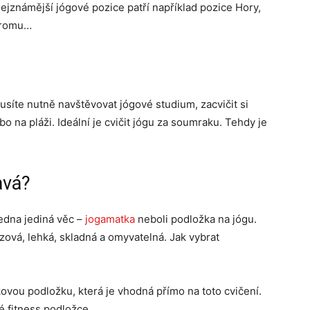
nejznámější jógové pozice patří například pozice Hory,
Stromu…
usíte nutně navštěvovat jógové studium, zacvičit si
o na pláži. Ideální je cvičit jógu za soumraku. Tehdy je
avá?
jedna jediná věc –
jogamatka
neboli podložka na jógu.
zová, lehká, skladná a omyvatelná. Jak vybrat
akovou podložku, která je vhodná přímo na toto cvičení.
é fitness podložce.