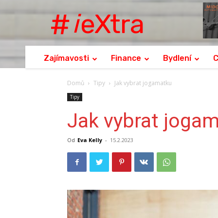
eXtra
i
Zajímavosti
Finance
Bydlení
C
Domů
Tipy
Jak vybrat jogamatku
Tipy
Jak vybrat joga
Od
Eva Kelly
-
15.2.2023