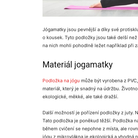
Jógamatky jsou pevnější a díky své protis
o kousek. Tyto podložky jsou také delší než 
na nich mohli pohodlně ležet například při 
Materiál jogamatky
Podložka na jógu
může být vyrobena z PVC, 
materiál, který je snadný na údržbu. Život
ekologické, měkké, ale také dražší.
Další možností je pořízení podložky z juty. 
Tato podložka je poněkud těžší. Podložka na
během cvičení se nepohne z místa, ale rovně
jógu z mikrovlákna je ekologická a vhodná na