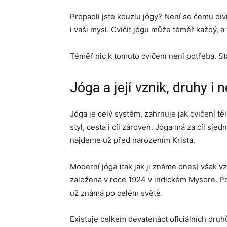
Propadli jste kouzlu jógy? Není se čemu divit
i vaši mysl. Cvičit jógu může téměř každý, a 
Téměř nic k tomuto cvičení není potřeba. Sta
Jóga a její vznik, druhy i
Jóga je celý systém, zahrnuje jak cvičení těle
styl, cesta i cíl zároveň. Jóga má za cíl sjedn
najdeme už před narozením Krista.
Moderní jóga (tak jak ji známe dnes) však v
založena v roce 1924 v indickém Mysore. Pop
už známá po celém světě.
Existuje celkem devatenáct oficiálních dru