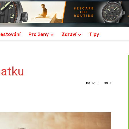
estování
Pro ženy
Zdraví
Tipy
matku
1236
3