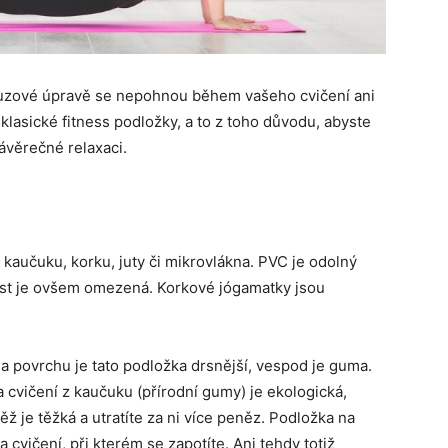
kluzové úpravě se nepohnou během vašeho cvičení ani
klasické fitness podložky, a to z toho důvodu, abyste
závěrečné relaxaci.
kaučuku, korku, juty či mikrovlákna. PVC je odolný
nost je ovšem omezená. Korkové jógamatky jsou
Na povrchu je tato podložka drsnější, vespod je guma.
 cvičení z kaučuku (přírodní gumy) je ekologická,
ž je těžká a utratíte za ni více peněz. Podložka na
 cvičení, při kterém se zapotíte. Ani tehdy totiž