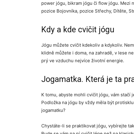
power jógu, bikram jógu či flow jógu. Mezi 
pozice Bojovníka, pozice Střechy, Dítěte, 
Kdy a kde cvičit jógu
Jógu můžete cvičit kdekoliv a kdykoliv. Nem
klidně můžete i doma, na zahradě, v lese neb
prý ve vzduchu nejvíce životní energie.
Jogamatka. Která je ta pr
K tomu, abyste mohli cvičit jógu, vám stačí 
Podložka na jógu by vždy měla být protisklu
jogamatku?
Chystáte-li se praktikovat jógu, vybírejte t
Bude se vám na ní cvičit lépe než na klasick