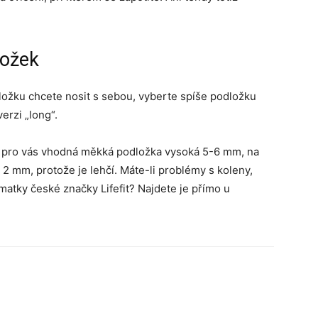
ložek
dložku chcete nosit s sebou, vyberte spíše podložku
erzi „long“.
je pro vás vhodná měkká podložka vysoká 5-6 mm, na
 2 mm, protože je lehčí. Máte-li problémy s koleny,
matky české značky Lifefit? Najdete je přímo u