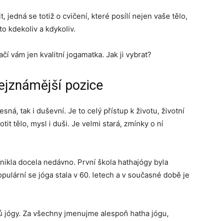
, jedná se totiž o cvičení, které posílí nejen vaše tělo,
to kdekoliv a kdykoliv.
čí vám jen kvalitní jogamatka. Jak ji vybrat?
 nejznámější pozice
sná, tak i duševní. Je to celý přístup k životu, životní
otit tělo, mysl i duši. Je velmi stará, zmínky o ní
znikla docela nedávno. První škola hathajógy byla
ulární se jóga stala v 60. letech a v současné době je
hů jógy. Za všechny jmenujme alespoň hatha jógu,