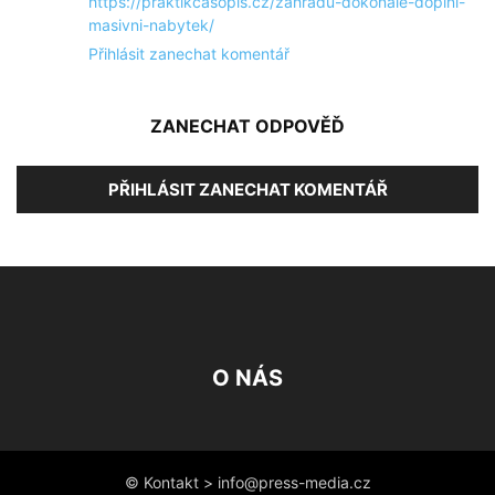
https://praktikcasopis.cz/zahradu-dokonale-doplni-
masivni-nabytek/
Přihlásit zanechat komentář
ZANECHAT ODPOVĚĎ
PŘIHLÁSIT ZANECHAT KOMENTÁŘ
O NÁS
© Kontakt > info@press-media.cz