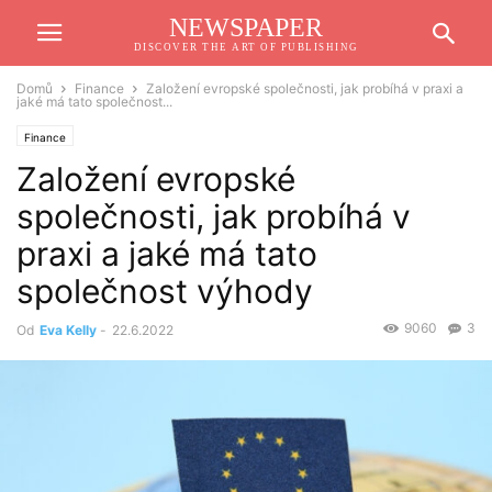
NEWSPAPER
DISCOVER THE ART OF PUBLISHING
Domů
Finance
Založení evropské společnosti, jak probíhá v praxi a
jaké má tato společnost...
Finance
Založení evropské
společnosti, jak probíhá v
praxi a jaké má tato
společnost výhody
9060
3
Od
Eva Kelly
-
22.6.2022