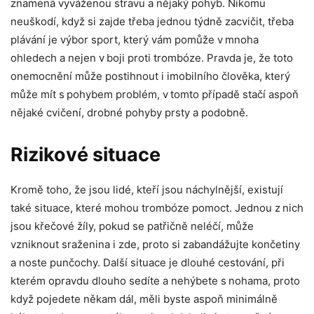
znamená vyváženou stravu a nějaký pohyb. Nikomu
neuškodí, když si zajde třeba jednou týdně zacvičit, třeba
plávání je výbor sport, který vám pomůže v mnoha
ohledech a nejen v boji proti trombóze. Pravda je, že toto
onemocnění může postihnout i imobilního člověka, který
může mít s pohybem problém, v tomto případě stačí aspoň
nějaké cvičení, drobné pohyby prsty a podobně.
Rizikové situace
Kromě toho, že jsou lidé, kteří jsou náchylnější, existují
také situace, které mohou trombóze pomoct. Jednou z nich
jsou křečové žíly, pokud se patřičně neléčí, může
vzniknout sraženina i zde, proto si zabandážujte končetiny
a noste punčochy. Další situace je dlouhé cestování, při
kterém opravdu dlouho sedíte a nehýbete s nohama, proto
když pojedete někam dál, měli byste aspoň minimálně