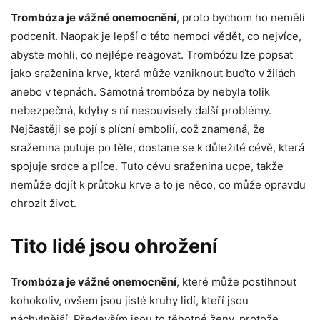
Trombóza je vážné onemocnění
, proto bychom ho neměli
podcenit. Naopak je lepší o této nemoci vědět, co nejvíce,
abyste mohli, co nejlépe reagovat. Trombózu lze popsat
jako sraženina krve, která může vzniknout buďto v žilách
anebo v tepnách. Samotná trombóza by nebyla tolik
nebezpečná, kdyby s ní nesouvisely další problémy.
Nejčastěji se pojí s plícní embolií, což znamená, že
sraženina putuje po těle, dostane se k důležité cévě, která
spojuje srdce a plíce. Tuto cévu sraženina ucpe, takže
nemůže dojít k průtoku krve a to je něco, co může opravdu
ohrozit život.
Tito lidé jsou ohrožení
Trombóza je vážné onemocnění
, které může postihnout
kohokoliv, ovšem jsou jisté kruhy lidí, kteří jsou
náchylnější. Především jsou to těhotné ženy, protože