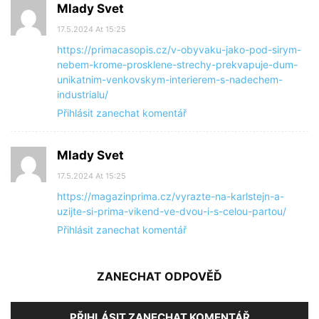
Mlady Svet
17.5.2024 At 15:25
https://primacasopis.cz/v-obyvaku-jako-pod-sirym-
nebem-krome-prosklene-strechy-prekvapuje-dum-
unikatnim-venkovskym-interierem-s-nadechem-
industrialu/
Přihlásit zanechat komentář
Mlady Svet
17.5.2024 At 15:25
https://magazinprima.cz/vyrazte-na-karlstejn-a-
uzijte-si-prima-vikend-ve-dvou-i-s-celou-partou/
Přihlásit zanechat komentář
ZANECHAT ODPOVĚĎ
PŘIHLÁSIT ZANECHAT KOMENTÁŘ