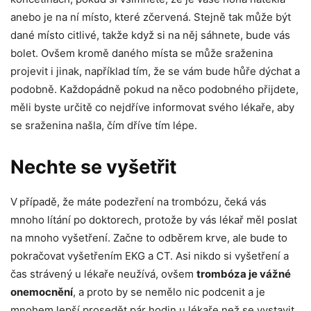
anebo je na ní místo, které zčervená. Stejně tak může být
dané místo citlivé, takže když si na něj sáhnete, bude vás
bolet. Ovšem kromě daného místa se může sraženina
projevit i jinak, například tím, že se vám bude hůře dýchat a
podobně. Každopádně pokud na něco podobného přijdete,
měli byste určitě co nejdříve informovat svého lékaře, aby
se sraženina našla, čím dříve tím lépe.
Nechte se vyšetřit
V případě, že máte podezření na trombózu, čeká vás
mnoho lítání po doktorech, protože by vás lékař měl poslat
na mnoho vyšetření. Začne to odběrem krve, ale bude to
pokračovat vyšetřením EKG a CT. Asi nikdo si vyšetření a
čas strávený u lékaře neužívá, ovšem
trombóza j
e vážné
onemocnění
, a proto by se nemělo nic podcenit a je
mnohem lepší prosedět pár hodin u lékaře než se vystavit