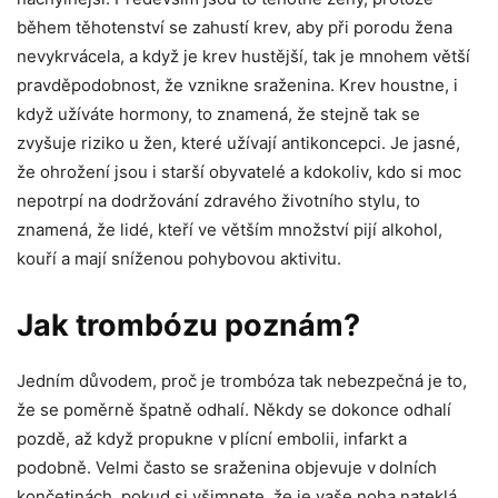
během těhotenství se zahustí krev, aby při porodu žena
nevykrvácela, a když je krev hustější, tak je mnohem větší
pravděpodobnost, že vznikne sraženina. Krev houstne, i
když užíváte hormony, to znamená, že stejně tak se
zvyšuje riziko u žen, které užívají antikoncepci. Je jasné,
že ohrožení jsou i starší obyvatelé a kdokoliv, kdo si moc
nepotrpí na dodržování zdravého životního stylu, to
znamená, že lidé, kteří ve větším množství pijí alkohol,
kouří a mají sníženou pohybovou aktivitu.
Jak trombózu poznám?
Jedním důvodem, proč je trombóza tak nebezpečná je to,
že se poměrně špatně odhalí. Někdy se dokonce odhalí
pozdě, až když propukne v plícní embolii, infarkt a
podobně. Velmi často se sraženina objevuje v dolních
končetinách, pokud si všimnete, že je vaše noha nateklá