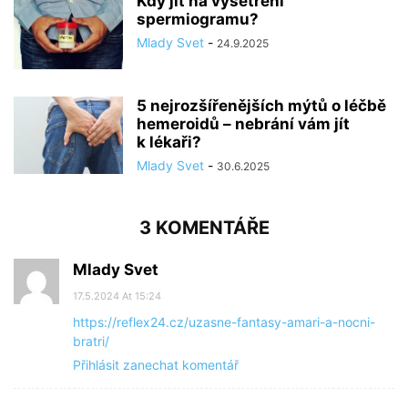
Kdy jít na vyšetření
spermiogramu?
Mlady Svet
-
24.9.2025
5 nejrozšířenějších mýtů o léčbě
hemeroidů – nebrání vám jít
k lékaři?
Mlady Svet
-
30.6.2025
3 KOMENTÁŘE
Mlady Svet
17.5.2024 At 15:24
https://reflex24.cz/uzasne-fantasy-amari-a-nocni-
bratri/
Přihlásit zanechat komentář