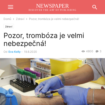
NEWSPAPER
DISCOVER THE ART OF PUBLISHING
Domů
Zdraví
Pozor, trombóza je velmi nebezpečná!
Zdraví
Pozor, trombóza je velmi
nebezpečná!
4800
3
Od
Eva Kelly
-
19.8.2020