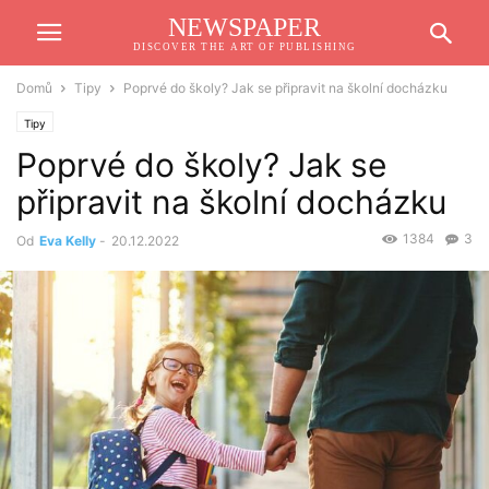
NEWSPAPER
DISCOVER THE ART OF PUBLISHING
Domů
Tipy
Poprvé do školy? Jak se připravit na školní docházku
Tipy
Poprvé do školy? Jak se
připravit na školní docházku
1384
3
Od
Eva Kelly
-
20.12.2022