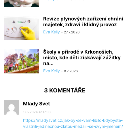
Revize plynových zařízení chrání
majetek, zdraví i klidný provoz
Eva Kelly
-
27.7.2026
Školy v přírodě v Krkonoších,
místo, kde děti získávají zážitky
na...
Eva Kelly
-
8.7.2026
3 KOMENTÁŘE
Mlady Svet
17.5.2024 At 17:03
https://mladysvet.cz/jak-by-se-vam-libilo-kdybyste-
vlastnili-jedinecnou-zlatou-medaili-se-svym-jmenem/