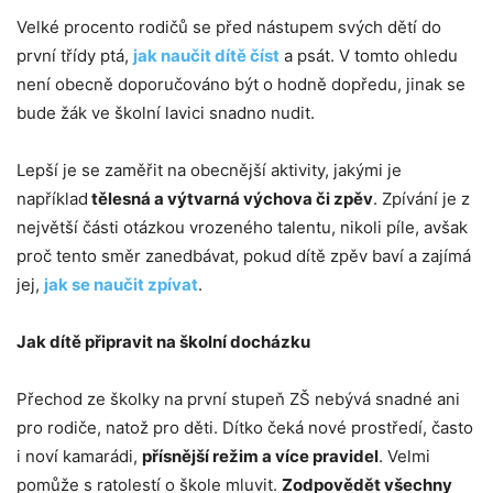
Velké procento rodičů se před nástupem svých dětí do
první třídy ptá,
jak naučit dítě číst
a psát. V tomto ohledu
není obecně doporučováno být o hodně dopředu, jinak se
bude žák ve školní lavici snadno nudit.
Lepší je se zaměřit na obecnější aktivity, jakými je
například
tělesná a výtvarná výchova či zpěv
. Zpívání je z
největší části otázkou vrozeného talentu, nikoli píle, avšak
proč tento směr zanedbávat, pokud dítě zpěv baví a zajímá
jej,
jak se naučit zpívat
.
Jak dítě připravit na školní docházku
Přechod ze školky na první stupeň ZŠ nebývá snadné ani
pro rodiče, natož pro děti. Dítko čeká nové prostředí, často
i noví kamarádi,
přísnější režim a více pravidel
. Velmi
pomůže s ratolestí o škole mluvit.
Zodpovědět všechny