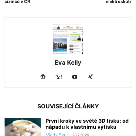
cizinců v ČR
elektroskútr
Eva Kelly
SOUVISEJÍCÍ ČLÁNKY
První kroky ve světě 3D tisku: od
nápadu k vlastnímu výtisku
Mlady Svet
-
28.7.2026