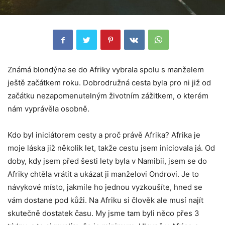
Známá blondýna se do Afriky vybrala spolu s manželem
ještě začátkem roku. Dobrodružná cesta byla pro ni již od
začátku nezapomenutelným životním zážitkem, o kterém
nám vyprávěla osobně.
Kdo byl iniciátorem cesty a proč právě Afrika? Afrika je
moje láska již několik let, takže cestu jsem iniciovala já. Od
doby, kdy jsem před šesti lety byla v Namibii, jsem se do
Afriky chtěla vrátit a ukázat ji manželovi Ondrovi. Je to
návykové místo, jakmile ho jednou vyzkoušíte, hned se
vám dostane pod kůži. Na Afriku si člověk ale musí najít
skutečně dostatek času. My jsme tam byli něco přes 3