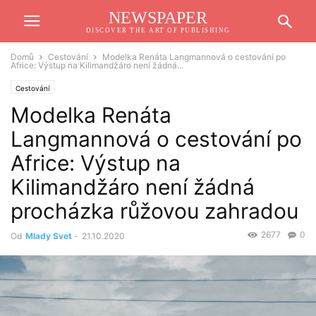
NEWSPAPER
DISCOVER THE ART OF PUBLISHING
Domů
Cestování
Modelka Renáta Langmannová o cestování po
Africe: Výstup na Kilimandžáro není žádná...
Cestování
Modelka Renáta
Langmannová o cestování po
Africe: Výstup na
Kilimandžáro není žádná
procházka růžovou zahradou
2677
0
Od
Mlady Svet
-
21.10.2020