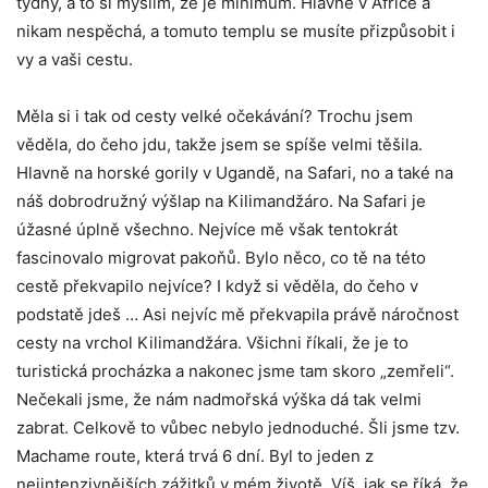
týdny, a to si myslím, že je minimum. Hlavně v Africe a
nikam nespěchá, a tomuto templu se musíte přizpůsobit i
vy a vaši cestu.
Měla si i tak od cesty velké očekávání? Trochu jsem
věděla, do čeho jdu, takže jsem se spíše velmi těšila.
Hlavně na horské gorily v Ugandě, na Safari, no a také na
náš dobrodružný výšlap na Kilimandžáro. Na Safari je
úžasné úplně všechno. Nejvíce mě však tentokrát
fascinovalo migrovat pakoňů. Bylo něco, co tě na této
cestě překvapilo nejvíce? I když si věděla, do čeho v
podstatě jdeš … Asi nejvíc mě překvapila právě náročnost
cesty na vrchol Kilimandžára. Všichni říkali, že je to
turistická procházka a nakonec jsme tam skoro „zemřeli“.
Nečekali jsme, že nám nadmořská výška dá tak velmi
zabrat. Celkově to vůbec nebylo jednoduché. Šli jsme tzv.
Machame route, která trvá 6 dní. Byl to jeden z
nejintenzivnějších zážitků v mém životě. Víš, jak se říká, že