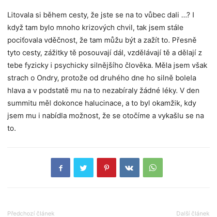
Litovala si během cesty, že jste se na to vůbec dali …? I
když tam bylo mnoho krizových chvil, tak jsem stále
pociťovala vděčnost, že tam můžu být a zažít to. Přesně
tyto cesty, zážitky tě posouvají dál, vzdělávají tě a dělají z
tebe fyzicky i psychicky silnějšího člověka. Měla jsem však
strach o Ondry, protože od druhého dne ho silně bolela
hlava a v podstatě mu na to nezabíraly žádné léky. V den
summitu měl dokonce halucinace, a to byl okamžik, kdy
jsem mu i nabídla možnost, že se otočíme a vykašlu se na
to.
Předchozí článek
Další článek