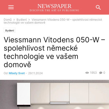
NEWSPAPER
DISCOVER THE ART OF PUBLISHING
Domů
Bydlení
Viessmann Vitodens 050-W – spolehlivost německé
technologie ve vašem domově
Bydlení
Viessmann Vitodens 050-W –
spolehlivost německé
technologie ve vašem
domově
1953
0
Od
Mlady Svet
-
29.11.2024