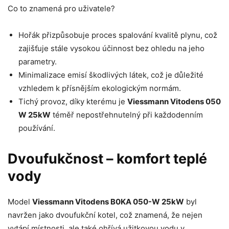
Co to znamená pro uživatele?
Hořák přizpůsobuje proces spalování kvalitě plynu, což
zajišťuje stále vysokou účinnost bez ohledu na jeho
parametry.
Minimalizace emisí škodlivých látek, což je důležité
vzhledem k přísnějším ekologickým normám.
Tichý provoz, díky kterému je
Viessmann Vitodens 050
W 25kW
téměř nepostřehnutelný při každodenním
používání.
Dvoufukčnost – komfort teplé
vody
Model
Viessmann Vitodens B0KA 050-W 25kW
byl
navržen jako dvoufukční kotel, což znamená, že nejen
vytápí místnosti, ale také ohřívá užitkovou vodu v