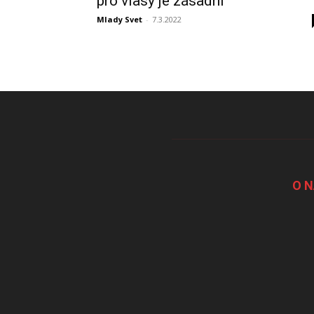
pro vlasy je zásadní
Mlady Svet
-
7.3.2022
O 