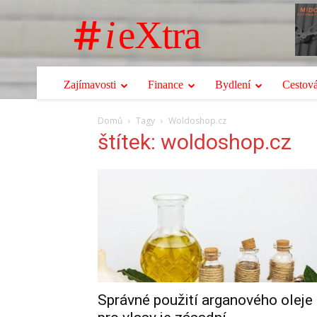
i
eXtra
Zajímavosti
Finance
Bydlení
Cestová
Domů
Tagy
Woldoshop.cz
štítek: woldoshop.cz
Správné použití arganového oleje