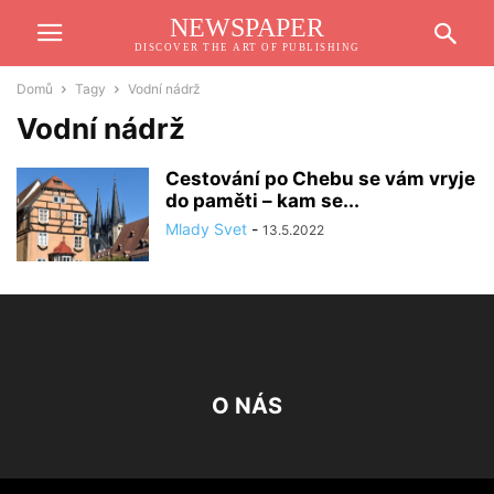
NEWSPAPER
DISCOVER THE ART OF PUBLISHING
Domů
Tagy
Vodní nádrž
Vodní nádrž
Cestování po Chebu se vám vryje
do paměti – kam se...
Mlady Svet
-
13.5.2022
O NÁS