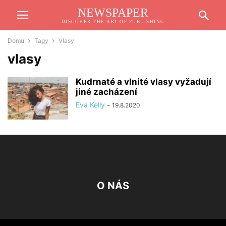
NEWSPAPER
DISCOVER THE ART OF PUBLISHING
Domů
Tagy
Vlasy
vlasy
Kudrnaté a vlnité vlasy vyžadují
jiné zacházení
Eva Kelly
-
19.8.2020
O NÁS