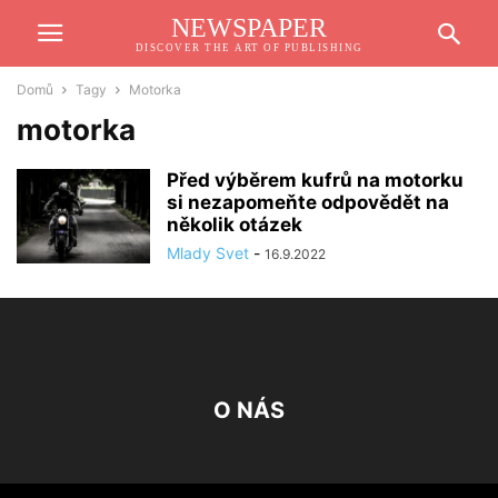
NEWSPAPER
DISCOVER THE ART OF PUBLISHING
Domů
Tagy
Motorka
motorka
Před výběrem kufrů na motorku
si nezapomeňte odpovědět na
několik otázek
Mlady Svet
-
16.9.2022
O NÁS