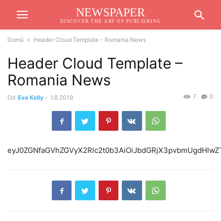
NEWSPAPER
DISCOVER THE ART OF PUBLISHING
Domů
Header Cloud Template - Romania News
Header Cloud Template –
Romania News
7
0
Od
Eva Kelly
-
1.8.2019
eyJ0ZGNfaG