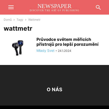
NEWSPAPER
DISCOVER THE ART OF PUBLISHING
Domů
Tagy
Wattmetr
wattmetr
Průvodce světem měřicích
přístrojů pro lepší porozumění
Mlady Svet
-
24.1.2024
O NÁS