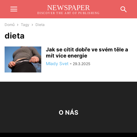
NEWSPAPER
DISCOVER THE ART OF PUBLISHING
Domů
Tagy
Dieta
dieta
Jak se cítit dobře ve svém těle a
mít více energie
Mlady Svet
-
29.3.2025
O NÁS