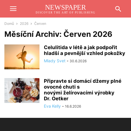
NEWSPAPER
DISCOVER THE ART OF PUBLISHING
Domů
2026
Červen
Měsíční Archiv: Červen 2026
Celulitida v létě a jak podpořit
hladší a pevnější vzhled pokožky
Mlady Svet
-
30.6.2026
Připravte si domácí džemy plné
ovocné chuti s
novými želírovacími výrobky
Dr. Oetker
Eva Kelly
-
16.6.2026