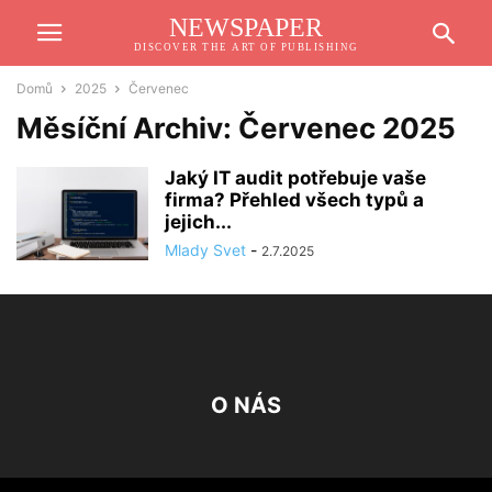
NEWSPAPER
DISCOVER THE ART OF PUBLISHING
Domů
2025
Červenec
Měsíční Archiv: Červenec 2025
Jaký IT audit potřebuje vaše
firma? Přehled všech typů a
jejich...
Mlady Svet
-
2.7.2025
O NÁS