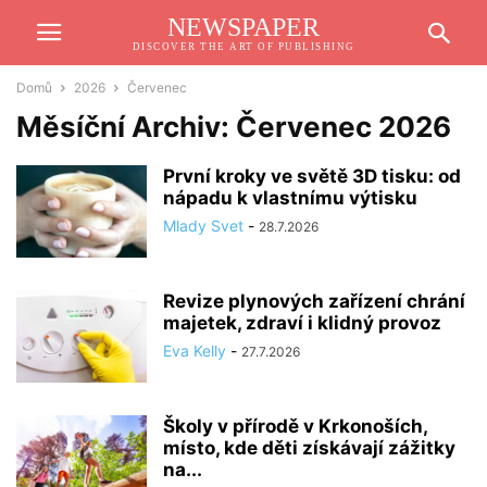
NEWSPAPER
DISCOVER THE ART OF PUBLISHING
Domů
2026
Červenec
Měsíční Archiv: Červenec 2026
První kroky ve světě 3D tisku: od
nápadu k vlastnímu výtisku
Mlady Svet
-
28.7.2026
Revize plynových zařízení chrání
majetek, zdraví i klidný provoz
Eva Kelly
-
27.7.2026
Školy v přírodě v Krkonoších,
místo, kde děti získávají zážitky
na...