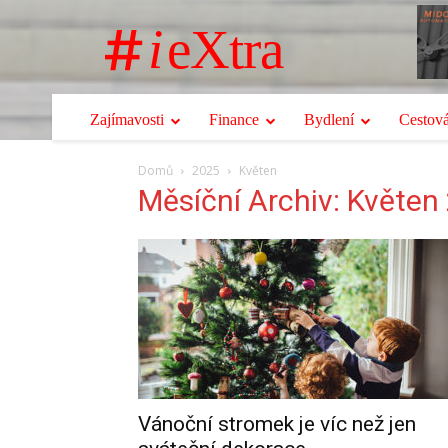
i
eXtra
Zajímavosti
Finance
Bydlení
Cestová
Domů
2025
Květen
Měsíční Archiv: Květen
Vánoční stromek je víc než jen