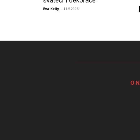
sváteční dekorace
Eva Kelly
-
11.5.2025
O 