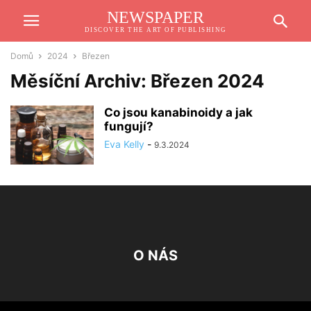
NEWSPAPER
DISCOVER THE ART OF PUBLISHING
Domů
2024
Březen
Měsíční Archiv: Březen 2024
Co jsou kanabinoidy a jak
fungují?
Eva Kelly
-
9.3.2024
O NÁS