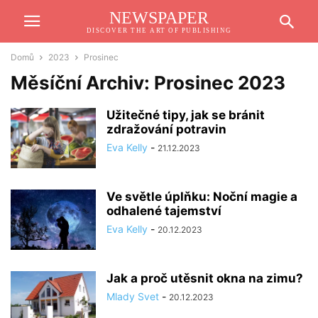
NEWSPAPER
DISCOVER THE ART OF PUBLISHING
Domů
2023
Prosinec
Měsíční Archiv: Prosinec 2023
Užitečné tipy, jak se bránit
zdražování potravin
Eva Kelly
-
21.12.2023
Ve světle úplňku: Noční magie a
odhalené tajemství
Eva Kelly
-
20.12.2023
Jak a proč utěsnit okna na zimu?
Mlady Svet
-
20.12.2023