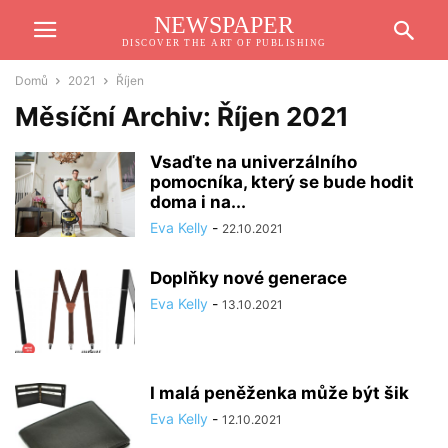
NEWSPAPER
DISCOVER THE ART OF PUBLISHING
Domů
2021
Říjen
Měsíční Archiv: Říjen 2021
Vsaďte na univerzálního
pomocníka, který se bude hodit
doma i na...
Eva Kelly
-
22.10.2021
Doplňky nové generace
Eva Kelly
-
13.10.2021
I malá peněženka může být šik
Eva Kelly
-
12.10.2021